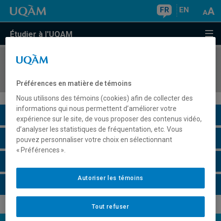
FR
EN
Étudier à l'UQAM
COURS
//
POL5445
Les relations internationales à travers le cinéma
Préférences en matière de témoins
Nous utilisons des témoins (cookies) afin de collecter des
informations qui nous permettent d’améliorer votre
Description du cours
expérience sur le site, de vous proposer des contenus vidéo,
d’analyser les statistiques de fréquentation, etc. Vous
Horaire - Été 2026
pouvez personnaliser votre choix en sélectionnant
« Préférences ».
Horaire - Automne 2026
Autoriser les témoins
Horaire - Hiver 2027
Tout refuser