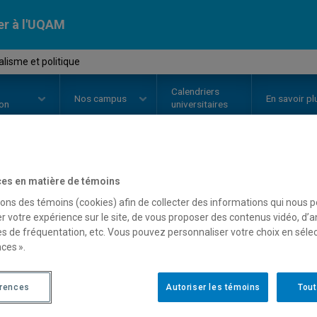
er à l'UQAM
lisme et politique
Calendriers
Nos
campus
En savoir pl
ion
universitaires
OURS
//
POL5455
-
Syndicalisme 
es en matière de témoins
sons des témoins (cookies) afin de collecter des informations qui nous 
r votre expérience sur le site, de vous proposer des contenus vidéo, d’a
es de fréquentation, etc. Vous pouvez personnaliser votre choix en séle
Description
Horaire - Été 2026
Horaire
ces ».
érences
Autoriser les témoins
Tout