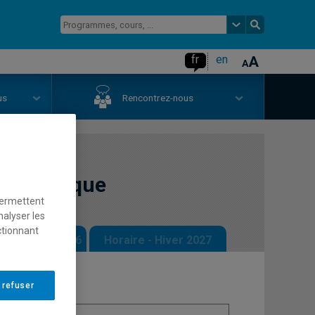
fr
en
us
Rencontrez-nous
et politique
permettent
nalyser les
ctionnant
 - Automne 2026
Horaire - Hiver 2027
 refuser