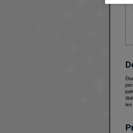
D
Étu
per
pat
lib
les
P