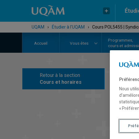
Étudi
UQAM
›
Étudier à l'UQAM
›
Cours POL5455 | Syndica
Programmes,
Accueil
Vous êtes
cours et admiss
Retour à la section
C
Préférenc
Cours et horaires
Nous utili
d’améliore
statistiqu
« Préféren
Préf