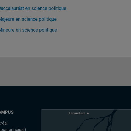
Baccalauréat en science politique
Majeure en science politique
Mineure en science politique
AMPUS
réal
pus principal)