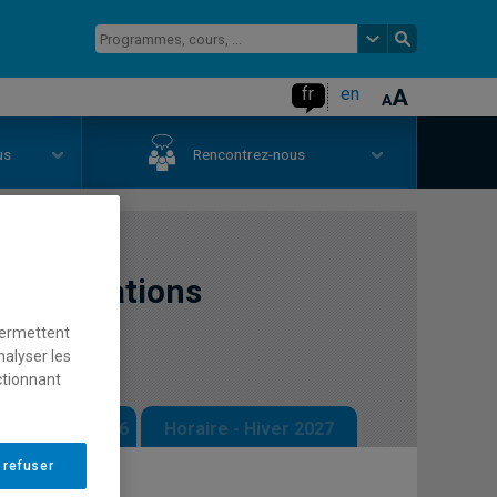
fr
en
us
Rencontrez-nous
ne: mutations
permettent
nalyser les
ctionnant
 - Automne 2026
Horaire - Hiver 2027
 refuser