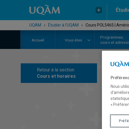
Étudi
UQAM
›
Étudier à l'UQAM
›
Cours POL5465 | Amériq
Programmes,
Accueil
Vous êtes
cours et admiss
Retour à la section
C
Cours et horaires
Préférenc
Nous utili
d’améliore
statistiqu
« Préféren
Préf