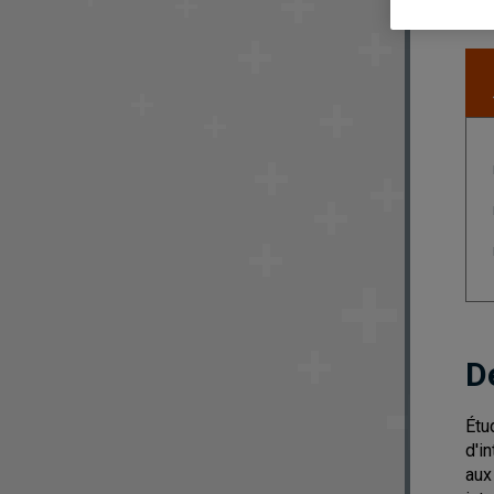
D
Étu
d'i
aux