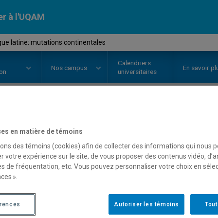
er à l'UQAM
ue latine: mutations continentales
Calendriers
Nos
campus
En savoir pl
ion
universitaires
OURS
//
POL5465
-
Amérique lati
es en matière de témoins
continentales
sons des témoins (cookies) afin de collecter des informations qui nous 
r votre expérience sur le site, de vous proposer des contenus vidéo, d’a
es de fréquentation, etc. Vous pouvez personnaliser votre choix en séle
ces ».
Description
Horaire - Été 2026
Horaire
érences
Autoriser les témoins
Tout