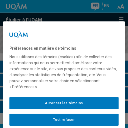
FR
EN
Étudier à l'UQAM
COURS
//
POL5480
Violence et politique
Préférences en matière de témoins
Nous utilisons des témoins (cookies) afin de collecter des
informations qui nous permettent d’améliorer votre
Description du cours
expérience sur le site, de vous proposer des contenus vidéo,
d’analyser les statistiques de fréquentation, etc. Vous
Horaire - Été 2026
pouvez personnaliser votre choix en sélectionnant
« Préférences ».
Horaire - Automne 2026
Autoriser les témoins
Horaire - Hiver 2027
Tout refuser