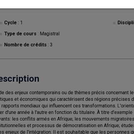
Cycle
: 1
Discipl
Type de cours
: Magistral
Nombre de crédits
: 3
escription
de des enjeux contemporains ou de thèmes précis concernant les
itiques et économiques qui caractérisent des régions précises du
 rapports mondiaux qui influencent ces transformations. L'orien
ier d'une année à l'autre en fonction du titulaire. À titre d'exemp
vants: les conflits armés en Afrique; les mouvements migratoire
titutionnelles et processus de démocratisation en Afrique; étude
les enjeux de l'intégration. Il est souhaitable que les personnes q