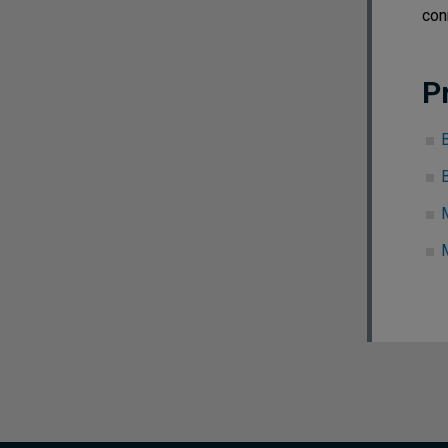
con
P
B