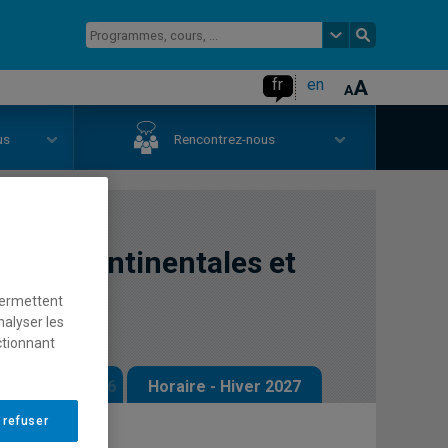
fr
en
us
Rencontrez-nous
tions continentales et
permettent
nalyser les
ctionnant
 - Automne 2026
Horaire - Hiver 2027
 refuser