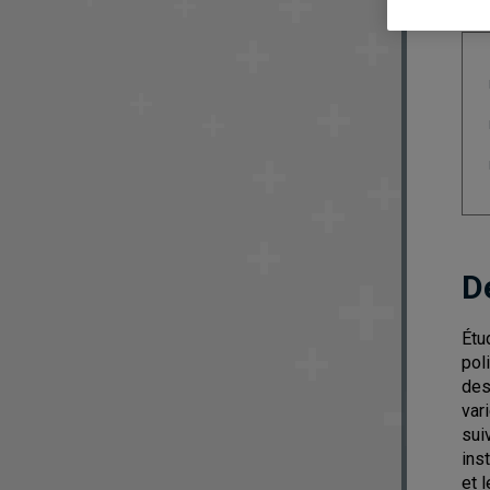
D
Étu
pol
des
var
sui
ins
et 