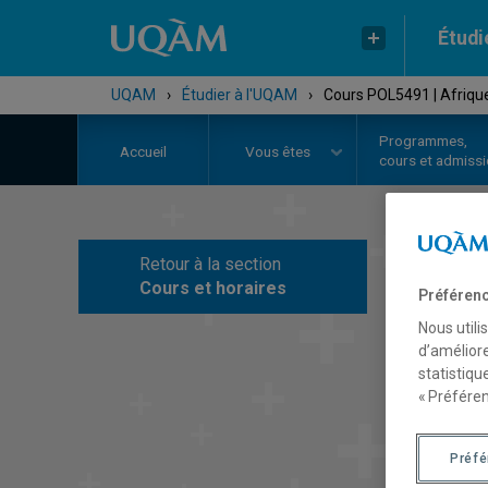
Étudi
UQAM
›
Étudier à l'UQAM
›
Cours POL5491 | Afriqu
Programmes,
Accueil
Vous êtes
cours et admiss
Retour à la section
C
Cours et horaires
Préférenc
Nous utili
d’améliore
statistiqu
« Préféren
Préf