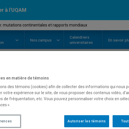
er à l'UQAM
e: mutations continentales et rapports mondiaux
Calendriers
Nos
campus
En savoir pl
ion
universitaires
OURS
//
POL5491
-
Afrique: muta
es en matière de témoins
rapports mondiaux
sons des témoins (cookies) afin de collecter des informations qui nous 
r votre expérience sur le site, de vous proposer des contenus vidéo, d’a
es de fréquentation, etc. Vous pouvez personnaliser votre choix en séle
ces ».
Description
Horaire - Été 2026
Horaire
érences
Autoriser les témoins
Tout