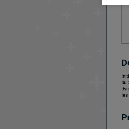
D
Ini
du 
dyn
les
P