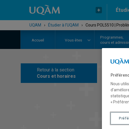
Étudi
UQAM
›
Étudier à l'UQAM
›
Cours POL5510 | Problèm
Programmes,
Accueil
Vous êtes
cours et admiss
Retour à la section
C
Préférenc
Cours et horaires
Nous utili
d’améliore
statistiqu
« Préféren
Préf