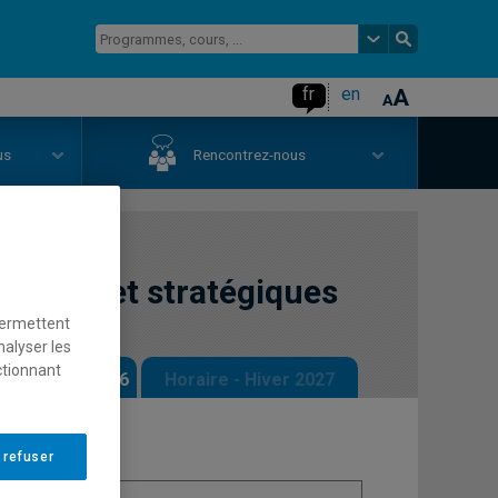
fr
en
us
Rencontrez-nous
itaires et stratégiques
permettent
nalyser les
ctionnant
 - Automne 2026
Horaire - Hiver 2027
 refuser