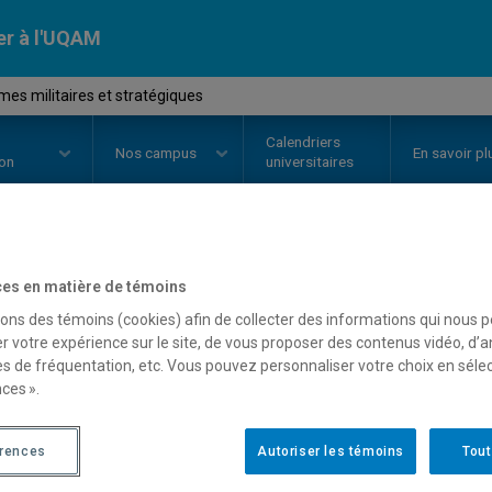
er à l'UQAM
es militaires et stratégiques
Calendriers
Nos
campus
En savoir pl
ion
universitaires
OURS
//
POL5510
-
Problèmes mil
es en matière de témoins
sons des témoins (cookies) afin de collecter des informations qui nous 
r votre expérience sur le site, de vous proposer des contenus vidéo, d’a
es de fréquentation, etc. Vous pouvez personnaliser votre choix en séle
Description
Horaire - Été 2026
Horaire
ces ».
érences
Autoriser les témoins
Tout