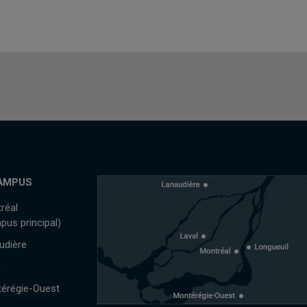
AMPUS
réal
pus principal)
udière
l
érégie-Ouest