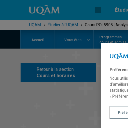
Étudi
UQAM
›
Étudier à l'UQAM
›
Cours POL5905 | Analyse
Programmes,
Accueil
Vous êtes
cours et admiss
Retour à la section
Préférenc
C
Cours et horaires
Nous utili
d’améliore
statistiqu
« Préféren
Préf