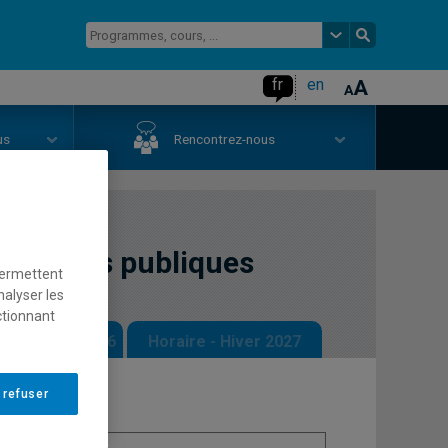
fr
en
us
Rencontrez-nous
olitiques publiques
permettent
nalyser les
ctionnant
 - Automne 2026
Horaire - Hiver 2027
 refuser