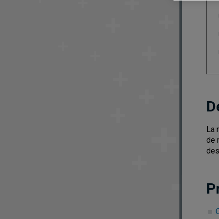
D
La 
de 
des
P
C