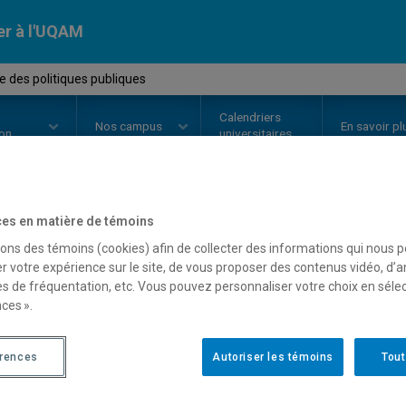
er à l'UQAM
 des politiques publiques
Calendriers
Nos
campus
En savoir pl
ion
universitaires
es en matière de témoins
OURS
//
POL5905
-
Analyse des p
sons des témoins (cookies) afin de collecter des informations qui nous 
r votre expérience sur le site, de vous proposer des contenus vidéo, d’a
es de fréquentation, etc. Vous pouvez personnaliser votre choix en séle
ces ».
Description
Horaire - Été 2026
Horaire
érences
Autoriser les témoins
Tout