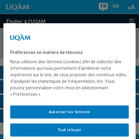
FR
EN
Étudier à l'UQAM
COURS
//
POL8112
Féminisme et science politique
Préférences en matière de témoins
Nous utilisons des témoins (cookies) afin de collecter des
informations qui nous permettent d’améliorer votre
Description du cours
expérience sur le site, de vous proposer des contenus vidéo,
d’analyser les statistiques de fréquentation, etc. Vous
Horaire - Été 2026
pouvez personnaliser votre choix en sélectionnant
« Préférences ».
Horaire - Automne 2026
Autoriser les témoins
Horaire - Hiver 2027
Tout refuser