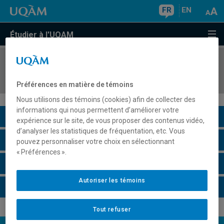
FR
EN
Étudier à l'UQAM
COURS
//
POL8333
Théories et enjeux stratégiques
Préférences en matière de témoins
Nous utilisons des témoins (cookies) afin de collecter des
informations qui nous permettent d’améliorer votre
Description du cours
expérience sur le site, de vous proposer des contenus vidéo,
d’analyser les statistiques de fréquentation, etc. Vous
Horaire - Été 2026
pouvez personnaliser votre choix en sélectionnant
« Préférences ».
Horaire - Automne 2026
Autoriser les témoins
Horaire - Hiver 2027
Tout refuser