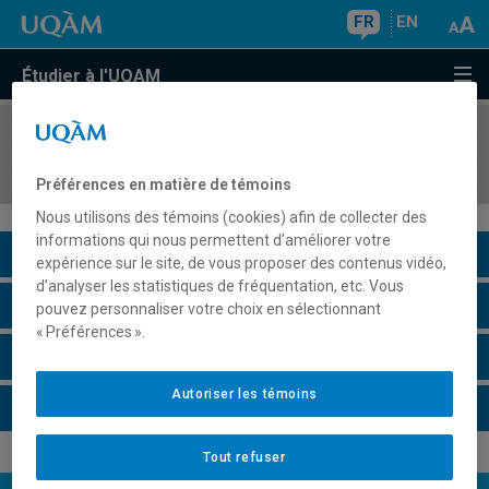
FR
EN
Étudier à l'UQAM
COURS
//
POL8412
Politique extérieure des États-Unis
Préférences en matière de témoins
Nous utilisons des témoins (cookies) afin de collecter des
informations qui nous permettent d’améliorer votre
Description du cours
expérience sur le site, de vous proposer des contenus vidéo,
d’analyser les statistiques de fréquentation, etc. Vous
Horaire - Été 2026
pouvez personnaliser votre choix en sélectionnant
« Préférences ».
Horaire - Automne 2026
Autoriser les témoins
Horaire - Hiver 2027
Tout refuser