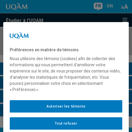
FR
EN
Étudier à l'UQAM
COURS
//
POL8511
Approches et pratiques du développement
Préférences en matière de témoins
Nous utilisons des témoins (cookies) afin de collecter des
informations qui nous permettent d’améliorer votre
Description du cours
expérience sur le site, de vous proposer des contenus vidéo,
d’analyser les statistiques de fréquentation, etc. Vous
Horaire - Été 2026
pouvez personnaliser votre choix en sélectionnant
« Préférences ».
Horaire - Automne 2026
Autoriser les témoins
Horaire - Hiver 2027
Tout refuser