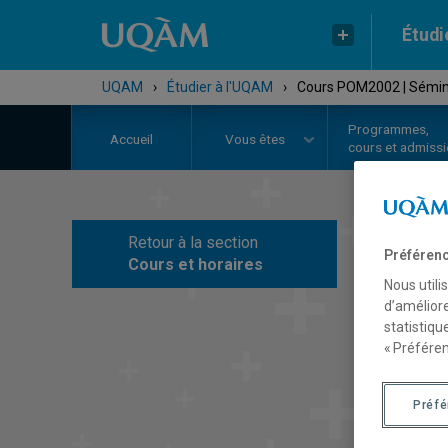
Étudi
UQAM
›
Étudier à l'UQAM
›
Cours POM2002 | Séminai
Programmes,
Accueil
Vous êtes
cours et admiss
Retour à la section
C
Préférenc
Cours et horaires
Nous utili
d’améliore
statistiqu
« Préféren
Préf