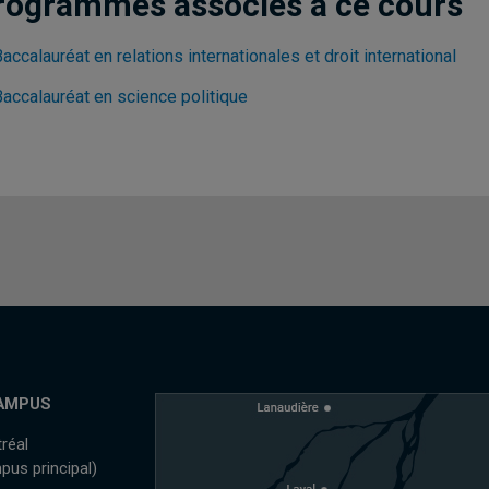
rogrammes associés à ce cours
accalauréat en relations internationales et droit international
Baccalauréat en science politique
AMPUS
réal
pus principal)