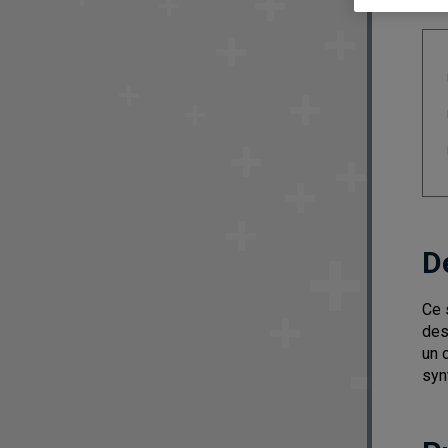
D
Ce 
des
un 
syn