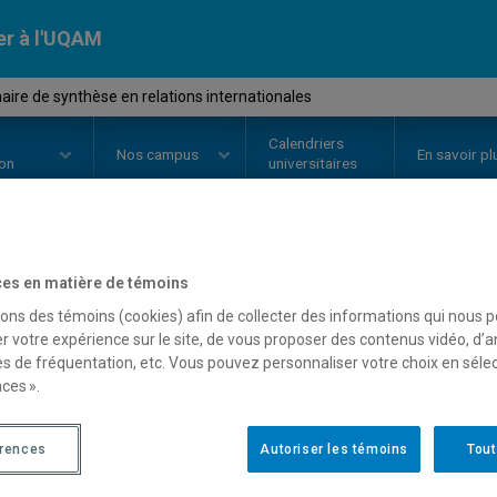
er à l'UQAM
re de synthèse en relations internationales
Calendriers
Nos
campus
En savoir pl
ion
universitaires
OURS
//
POM2002
-
Séminaire de
es en matière de témoins
sons des témoins (cookies) afin de collecter des informations qui nous 
internationales
r votre expérience sur le site, de vous proposer des contenus vidéo, d’a
es de fréquentation, etc. Vous pouvez personnaliser votre choix en séle
ces ».
Description
Horaire - Été 2026
Horaire
érences
Autoriser les témoins
Tout