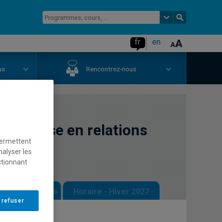
fr
en
us
Rencontrez-nous
 synthèse en relations
permettent
nalyser les
ctionnant
 - Automne 2026
Horaire - Hiver 2027
 refuser