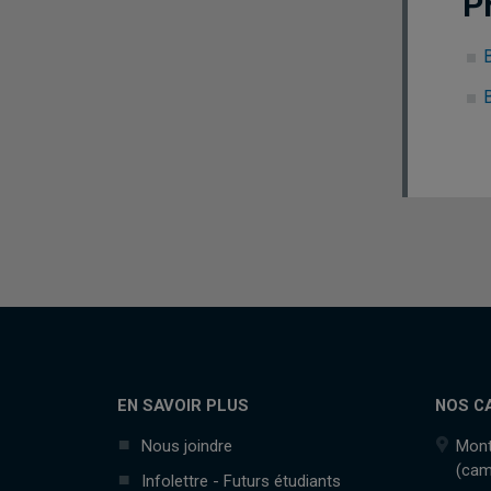
P
B
EN SAVOIR PLUS
NOS C
Nous joindre
Mont
(cam
Infolettre - Futurs étudiants