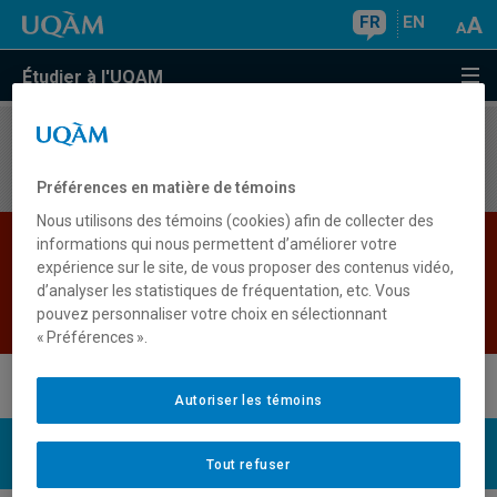
FR
EN
Étudier à l'UQAM
Aucun résultat
Préférences en matière de témoins
Nous utilisons des témoins (cookies) afin de collecter des
Les bases de données institutionnelles sont
informations qui nous permettent d’améliorer votre
expérience sur le site, de vous proposer des contenus vidéo,
indisponibles pour le moment. Veuillez
d’analyser les statistiques de fréquentation, etc. Vous
réessayer plus tard.
pouvez personnaliser votre choix en sélectionnant
Retour
« Préférences ».
Autoriser les témoins
UQAM
Nous joindre
Tout refuser