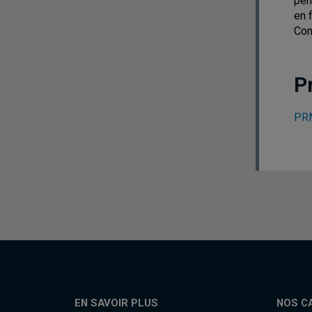
per
en 
Com
P
PRM
EN SAVOIR PLUS
NOS C