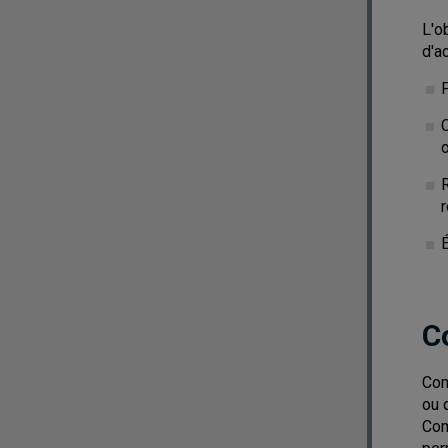
L'o
d'a
C
r
C
Com
ou 
Com