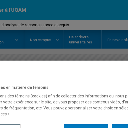
er à l'UQAM
 d'analyse de reconnaissance d'acquis
Calendriers
Nos
campus
En savoir pl
ion
universitaires
OURS
//
PRM1212
-
Atelier d'ana
d'acquis
es en matière de témoins
sons des témoins (cookies) afin de collecter des informations qui nous 
r votre expérience sur le site, de vous proposer des contenus vidéo, d’a
es de fréquentation, etc. Vous pouvez personnaliser votre choix en séle
Description
Horaire - Été 2026
Horaire
ces ».