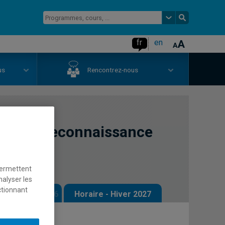
fr
en
us
Rencontrez-nous
lyse de reconnaissance
permettent
nalyser les
ctionnant
 - Automne 2026
Horaire - Hiver 2027