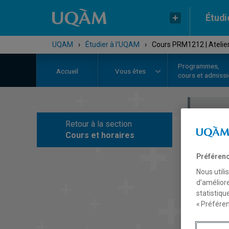
Étudi
UQAM
›
Étudier à l'UQAM
›
Cours PRM1212 | Atelier
Programmes,
Accueil
Vous êtes
cours et admiss
Retour à la section
C
Cours et horaires
Préférenc
Nous utili
d’améliore
statistiqu
« Préféren