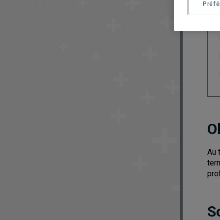
Préf
O
Au 
ter
pro
S