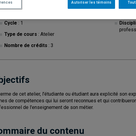
érences
Autoriser les témoins
Tout
Cycle
: 1
Discipl
profess
Type de cours
: Atelier
Nombre de crédits
: 3
bjectifs
terme de cet atelier, l'étudiante ou étudiant aura explicité son ex
mes de compétences qui lui seront reconnues et qui contribuero
fessionnel de l'enseignement de son métier.
ommaire du contenu