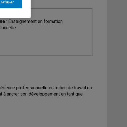
 refuser
ine
: Enseignement en formation
ionnelle
périence professionnelle en milieu de travail en
nt à ancrer son développement en tant que