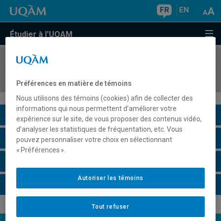
FR
EN
Étudier à l'UQAM
COURS
//
PRM3016
Stage d'enseignement collégial II
Préférences en matière de témoins
Nous utilisons des témoins (cookies) afin de collecter des
informations qui nous permettent d’améliorer votre
Description du cours
expérience sur le site, de vous proposer des contenus vidéo,
d’analyser les statistiques de fréquentation, etc. Vous
Horaire - Été 2026
pouvez personnaliser votre choix en sélectionnant
« Préférences ».
Horaire - Automne 2026
Autoriser les témoins
Horaire - Hiver 2027
Tout refuser