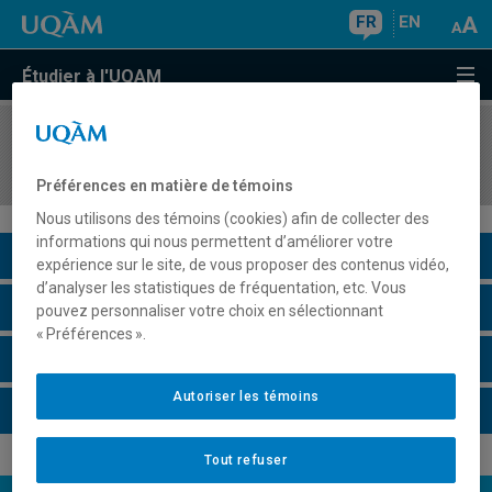
FR
EN
Étudier à l'UQAM
COURS
//
PSY4051
Psychologie de la perception
Préférences en matière de témoins
Nous utilisons des témoins (cookies) afin de collecter des
informations qui nous permettent d’améliorer votre
Description du cours
expérience sur le site, de vous proposer des contenus vidéo,
d’analyser les statistiques de fréquentation, etc. Vous
Horaire - Été 2026
pouvez personnaliser votre choix en sélectionnant
« Préférences ».
Horaire - Automne 2026
Autoriser les témoins
Horaire - Hiver 2027
Tout refuser