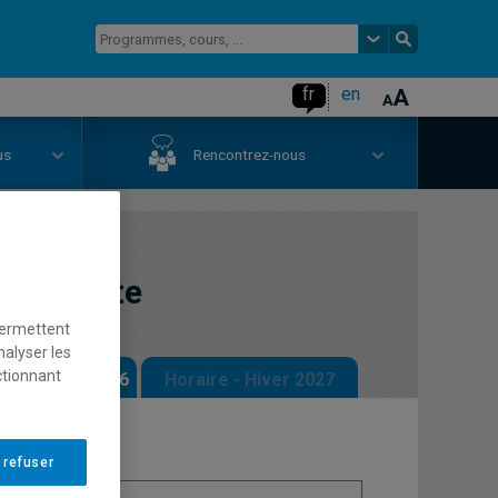
fr
en
us
Rencontrez-nous
humaniste
permettent
nalyser les
ctionnant
 - Automne 2026
Horaire - Hiver 2027
 refuser