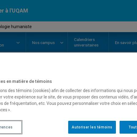
er à l'UQAM
ologie humaniste
Calendriers
Nos
campus
En savoir pl
ion
universitaires
OURS
//
PSY4191
-
Psychologie 
es en matière de témoins
sons des témoins (cookies) afin de collecter des informations qui nous 
r votre expérience sur le site, de vous proposer des contenus vidéo, d’a
es de fréquentation, etc. Vous pouvez personnaliser votre choix en séle
Description
Horaire - Été 2026
Horaire
ces ».
érences
Autoriser les témoins
Tout