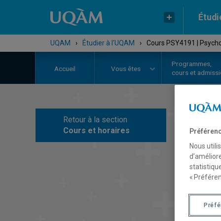
Étudi
UQAM
›
Étudier à l'UQAM
›
Cours PSY4191 | Psych
Programmes,
Accueil
Vous êtes
cours et admiss
Retour à la section
C
Cours et horaires
Préférenc
Nous utili
d’améliore
statistiqu
« Préféren
Préf