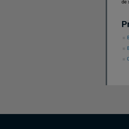
de 
P
C