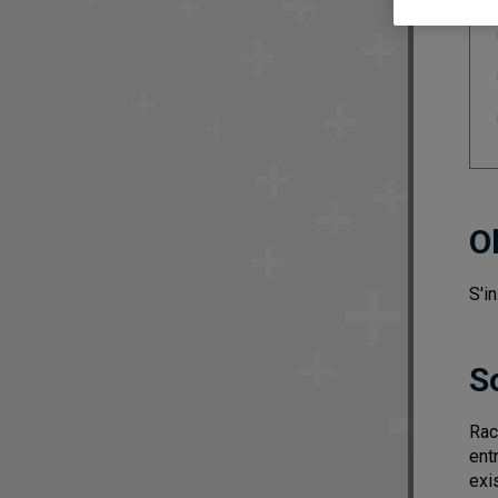
O
S'i
S
Rac
ent
exi