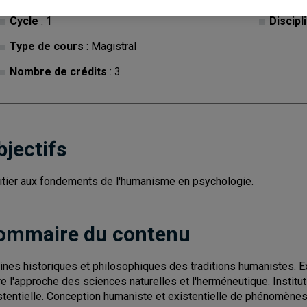
Cycle
: 1
Discipl
Type de cours
: Magistral
Nombre de crédits
: 3
bjectifs
nitier aux fondements de l'humanisme en psychologie.
ommaire du contenu
ines historiques et philosophiques des traditions humanistes. 
re l'approche des sciences naturelles et l'herméneutique. Institu
stentielle. Conception humaniste et existentielle de phénomènes 