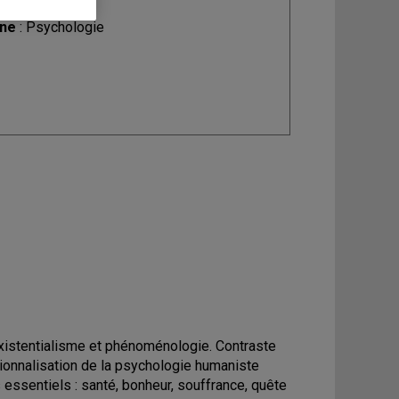
ine
: Psychologie
Existentialisme et phénoménologie. Contraste
tionnalisation de la psychologie humaniste
essentiels : santé, bonheur, souffrance, quête