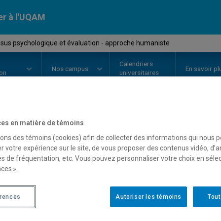
er à l'UQAM
sus psychologique et évaluation - approche humaniste
Calendriers
Nos
campus
En savoir pl
ion
universitaires
es en matière de témoins
OURS
//
PSY7139
-
Processus psy
sons des témoins (cookies) afin de collecter des informations qui nous 
évaluation - approche h
r votre expérience sur le site, de vous proposer des contenus vidéo, d’a
es de fréquentation, etc. Vous pouvez personnaliser votre choix en séle
ces ».
Description
Horaire - Été 2026
Horaire
érences
Autoriser les témoins
Tout