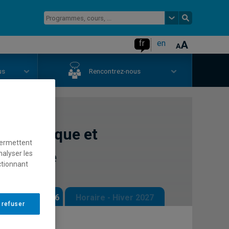
fr
en
us
Rencontrez-nous
chologique et
permettent
umaniste
nalyser les
ctionnant
 - Automne 2026
Horaire - Hiver 2027
 refuser