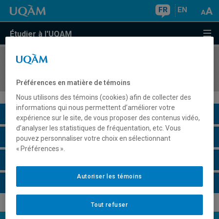
FR
EN
Étudier à l'UQAM
COURS
//
PSY843X
Stage d'évaluation
Préférences en matière de témoins
Nous utilisons des témoins (cookies) afin de collecter des
informations qui nous permettent d’améliorer votre
Description du cours
expérience sur le site, de vous proposer des contenus vidéo,
d’analyser les statistiques de fréquentation, etc. Vous
Horaire - Été 2026
pouvez personnaliser votre choix en sélectionnant
« Préférences ».
Horaire - Automne 2026
Autoriser les témoins
Horaire - Hiver 2027
Tout refuser