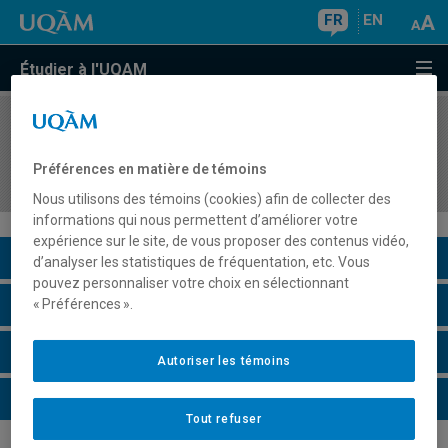
FR
EN
Étudier à l'UQAM
COURS
//
REL1060
Mythe, rite et symbole : introduction à l'étude de
Préférences en matière de témoins
la religion
Nous utilisons des témoins (cookies) afin de collecter des
informations qui nous permettent d’améliorer votre
expérience sur le site, de vous proposer des contenus vidéo,
Description du cours
d’analyser les statistiques de fréquentation, etc. Vous
pouvez personnaliser votre choix en sélectionnant
Horaire - Été 2026
« Préférences ».
Horaire - Automne 2026
Autoriser les témoins
Horaire - Hiver 2027
Tout refuser