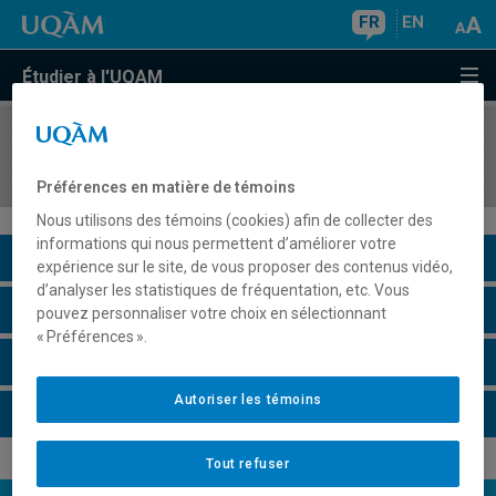
FR
EN
Étudier à l'UQAM
COURS
//
REL2208
Le Bouddhisme tibétain
Préférences en matière de témoins
Nous utilisons des témoins (cookies) afin de collecter des
informations qui nous permettent d’améliorer votre
Description du cours
expérience sur le site, de vous proposer des contenus vidéo,
d’analyser les statistiques de fréquentation, etc. Vous
Horaire - Été 2026
pouvez personnaliser votre choix en sélectionnant
« Préférences ».
Horaire - Automne 2026
Autoriser les témoins
Horaire - Hiver 2027
Tout refuser