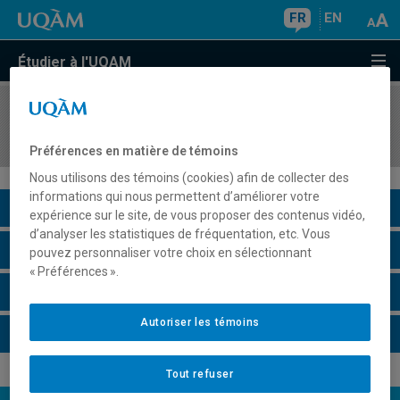
FR
EN
Étudier à l'UQAM
COURS
//
REL2309
Religion, politique et société
Préférences en matière de témoins
Nous utilisons des témoins (cookies) afin de collecter des
informations qui nous permettent d’améliorer votre
Description du cours
expérience sur le site, de vous proposer des contenus vidéo,
d’analyser les statistiques de fréquentation, etc. Vous
Horaire - Été 2026
pouvez personnaliser votre choix en sélectionnant
« Préférences ».
Horaire - Automne 2026
Autoriser les témoins
Horaire - Hiver 2027
Tout refuser