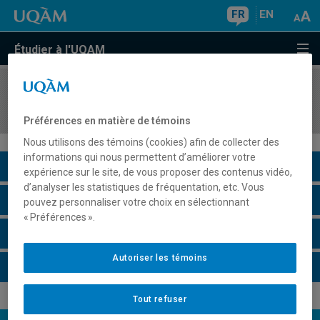
FR
EN
Étudier à l'UQAM
COURS
//
SAC1500
Problématique de territoire I : outils quantitatifs
Préférences en matière de témoins
Nous utilisons des témoins (cookies) afin de collecter des
informations qui nous permettent d’améliorer votre
Description du cours
expérience sur le site, de vous proposer des contenus vidéo,
d’analyser les statistiques de fréquentation, etc. Vous
Horaire - Été 2026
pouvez personnaliser votre choix en sélectionnant
« Préférences ».
Horaire - Automne 2026
Autoriser les témoins
Horaire - Hiver 2027
Tout refuser