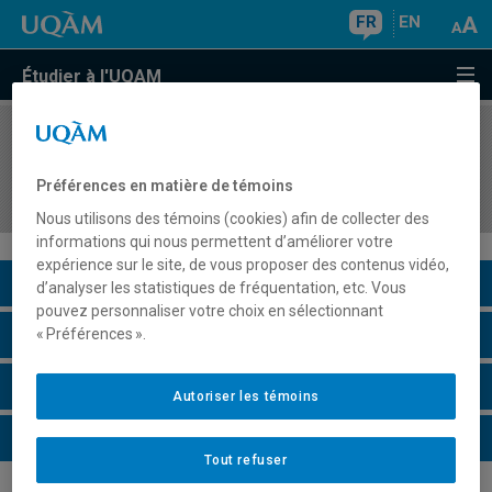
FR
EN
Étudier à l'UQAM
COURS
//
SAC2100
Mouvements sociaux : actions et significations
Préférences en matière de témoins
culturelles
Nous utilisons des témoins (cookies) afin de collecter des
informations qui nous permettent d’améliorer votre
expérience sur le site, de vous proposer des contenus vidéo,
Description du cours
d’analyser les statistiques de fréquentation, etc. Vous
pouvez personnaliser votre choix en sélectionnant
Horaire - Été 2026
« Préférences ».
Horaire - Automne 2026
Autoriser les témoins
Horaire - Hiver 2027
Tout refuser