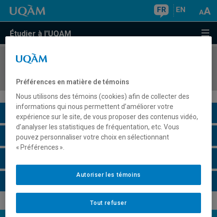
FR
EN
Étudier à l'UQAM
COURS
//
SCO7810
Recherche et méthodologie en fiscalité
Préférences en matière de témoins
Nous utilisons des témoins (cookies) afin de collecter des
informations qui nous permettent d’améliorer votre
Description du cours
expérience sur le site, de vous proposer des contenus vidéo,
d’analyser les statistiques de fréquentation, etc. Vous
Horaire - Été 2026
pouvez personnaliser votre choix en sélectionnant
« Préférences ».
Horaire - Automne 2026
Autoriser les témoins
Horaire - Hiver 2027
Tout refuser