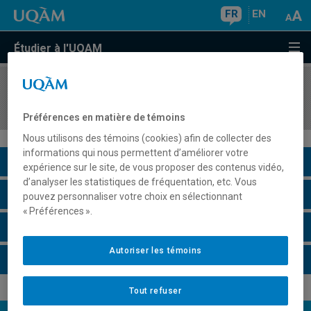
FR
EN
Étudier à l'UQAM
COURS
//
SCO7810
Recherche et méthodologie en fiscalité
Préférences en matière de témoins
Nous utilisons des témoins (cookies) afin de collecter des
informations qui nous permettent d’améliorer votre
Description du cours
expérience sur le site, de vous proposer des contenus vidéo,
d’analyser les statistiques de fréquentation, etc. Vous
Horaire - Été 2026
pouvez personnaliser votre choix en sélectionnant
« Préférences ».
Horaire - Automne 2026
Autoriser les témoins
Horaire - Hiver 2027
Tout refuser