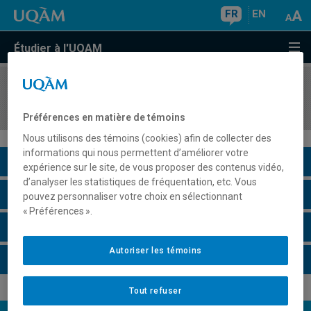
FR
EN
Étudier à l'UQAM
COURS
//
SCO7832
Réorganisations corporatives avancées
Préférences en matière de témoins
Nous utilisons des témoins (cookies) afin de collecter des
informations qui nous permettent d’améliorer votre
Description du cours
expérience sur le site, de vous proposer des contenus vidéo,
d’analyser les statistiques de fréquentation, etc. Vous
Horaire - Été 2026
pouvez personnaliser votre choix en sélectionnant
« Préférences ».
Horaire - Automne 2026
Autoriser les témoins
Horaire - Hiver 2027
Tout refuser