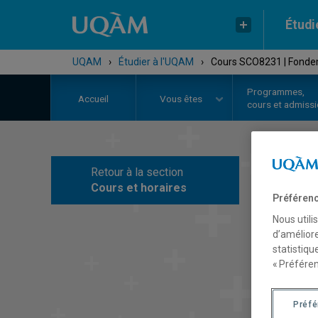
Étudi
UQAM
›
Étudier à l'UQAM
›
Cours SCO8231 | Fondem
Programmes,
Accueil
Vous êtes
cours et admiss
Retour à la section
C
Cours et horaires
Préférenc
Nous utili
d’améliore
statistiqu
« Préféren
Préf