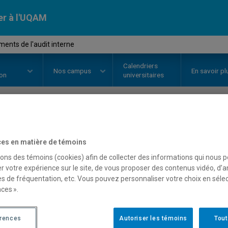
er à l'UQAM
ents de l'audit interne
Calendriers
Nos
campus
En savoir pl
ion
universitaires
OURS
//
SCO8231
-
Fondements de
es en matière de témoins
sons des témoins (cookies) afin de collecter des informations qui nous 
r votre expérience sur le site, de vous proposer des contenus vidéo, d’a
Description
Horaire - Été 2026
Horaire
es de fréquentation, etc. Vous pouvez personnaliser votre choix en séle
ces ».
érences
Autoriser les témoins
Tout