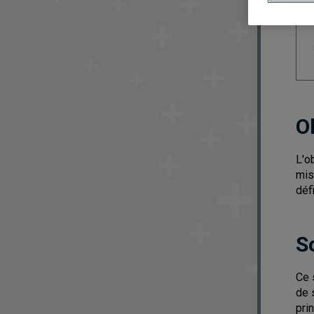
O
L'o
mis
déf
S
Ce 
de 
pri