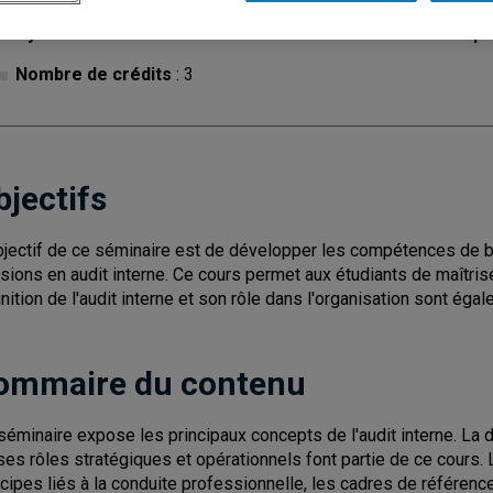
Cycle
: 2
Discipl
Nombre de crédits
: 3
bjectifs
bjectif de ce séminaire est de développer les compétences de b
sions en audit interne. Ce cours permet aux étudiants de maîtrise
inition de l'audit interne et son rôle dans l'organisation sont ég
ommaire du contenu
séminaire expose les principaux concepts de l'audit interne. La dé
ses rôles stratégiques et opérationnels font partie de ce cours. 
ncipes liés à la conduite professionnelle, les cadres de référenc