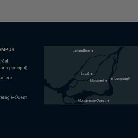
AMPUS
réal
pus principal)
udière
l
érégie-Ouest