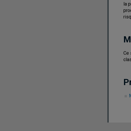
la 
pro
ris
M
Ce 
cla
P
M