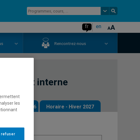
fr
en
us
Rencontrez-nous
 l'audit interne
permettent
nalyser les
 - Automne 2026
Horaire - Hiver 2027
ctionnant
 refuser