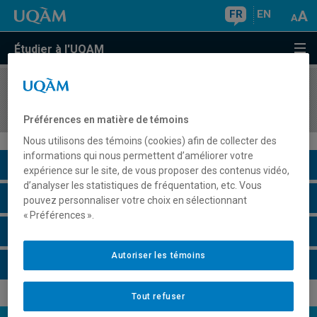
FR
EN
Étudier à l'UQAM
COURS
//
SCT3210
Géologie structurale
Préférences en matière de témoins
Nous utilisons des témoins (cookies) afin de collecter des
informations qui nous permettent d’améliorer votre
Description du cours
expérience sur le site, de vous proposer des contenus vidéo,
d’analyser les statistiques de fréquentation, etc. Vous
Horaire - Été 2026
pouvez personnaliser votre choix en sélectionnant
« Préférences ».
Horaire - Automne 2026
Autoriser les témoins
Horaire - Hiver 2027
Tout refuser