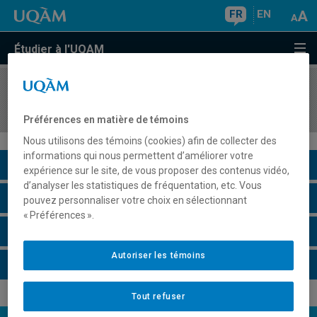
FR
EN
Étudier à l'UQAM
COURS
//
SCT3221
Stratigraphie et sédimentologie
Préférences en matière de témoins
Nous utilisons des témoins (cookies) afin de collecter des
informations qui nous permettent d’améliorer votre
Description du cours
expérience sur le site, de vous proposer des contenus vidéo,
d’analyser les statistiques de fréquentation, etc. Vous
Horaire - Été 2026
pouvez personnaliser votre choix en sélectionnant
« Préférences ».
Horaire - Automne 2026
Autoriser les témoins
Horaire - Hiver 2027
Tout refuser