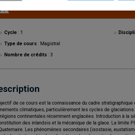
Ce cours est inactif.
Cycle
: 1
Discipl
Type de cours
: Magistral
Nombre de crédits
: 3
escription
bjectif de ce cours est la connaissance du cadre stratigraphique d
nements climatiques, particulièrement les cycles de glaciation
 régions continentales récemment englacées. Introduction à la 
onstitution des inlandsis et la mécanique de la glace. La limite 
Quaternaire. Les phénomènes secondaires (isostasie, eustatisme