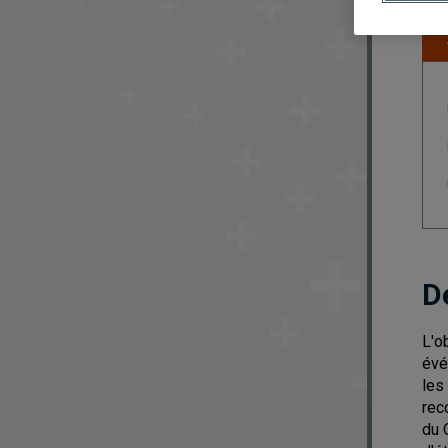
D
L'o
évé
les
rec
du 