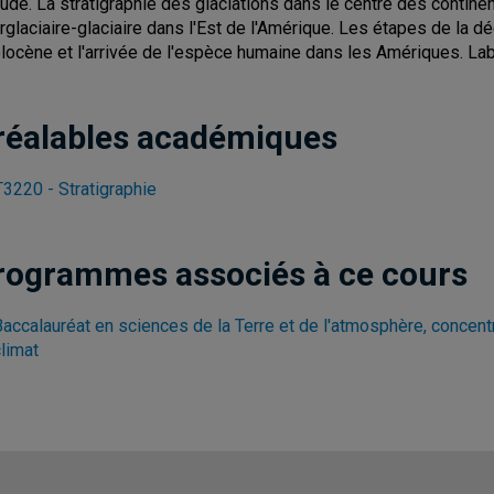
tude. La stratigraphie des glaciations dans le centre des contine
erglaciaire-glaciaire dans l'Est de l'Amérique. Les étapes de la d
olocène et l'arrivée de l'espèce humaine dans les Amériques. Labor
réalables académiques
3220 - Stratigraphie
rogrammes associés à ce cours
Baccalauréat en sciences de la Terre et de l'atmosphère, concent
limat