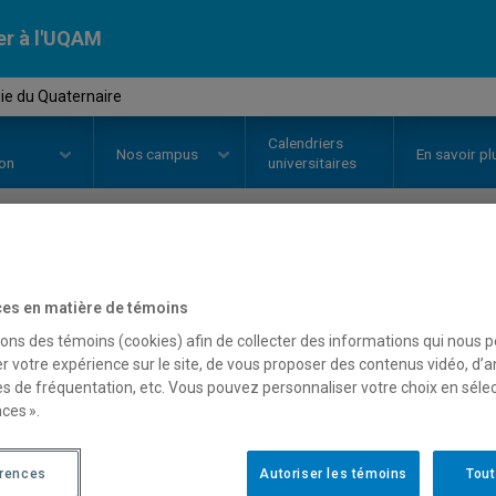
er à l'UQAM
ie du Quaternaire
Calendriers
Nos
campus
En savoir pl
ion
universitaires
OURS
//
SCT4010
-
Géologie du Q
es en matière de témoins
sons des témoins (cookies) afin de collecter des informations qui nous 
r votre expérience sur le site, de vous proposer des contenus vidéo, d’a
Description
Horaire - Été 2026
Horaire
es de fréquentation, etc. Vous pouvez personnaliser votre choix en séle
ces ».
érences
Autoriser les témoins
Tout