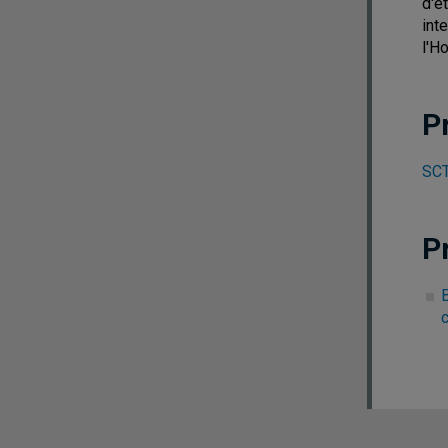
d'é
int
l'H
P
SCT
P
c