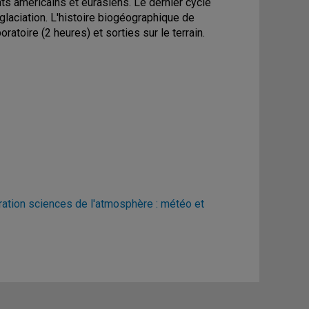
nts américains et eurasiens. Le dernier cycle
églaciation. L'histoire biogéographique de
atoire (2 heures) et sorties sur le terrain.
ration sciences de l'atmosphère : météo et