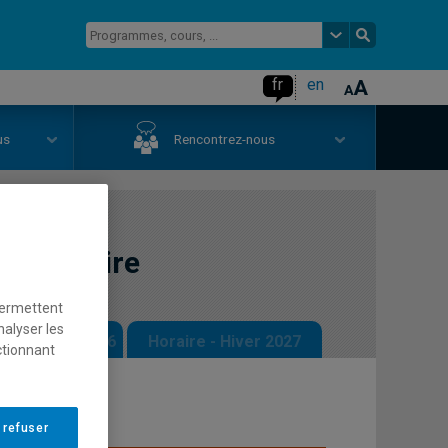
fr
en
us
Rencontrez-nous
uaternaire
permettent
nalyser les
 - Automne 2026
Horaire - Hiver 2027
ctionnant
 refuser