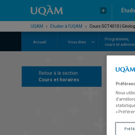
Étudi
UQAM
›
Étudier à l'UQAM
›
Cours SCT4010 | Géolog
Programmes,
Accueil
Vous êtes
cours et admiss
Retour à la section
C
Cours et horaires
Préférenc
Nous utili
d’améliore
statistiqu
« Préféren
Préf