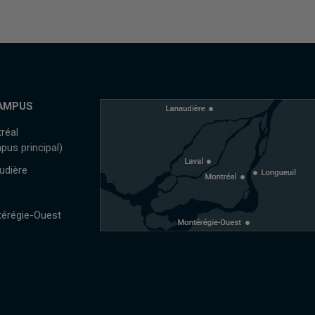
AMPUS
réal
pus principal)
udière
l
érégie-Ouest