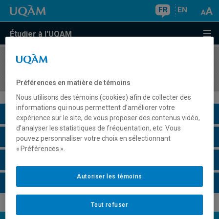
FR
EN
Étudier à l'UQAM
COURS
//
SCT4221
Sédimentologie avancée et géologie pétrolière
Préférences en matière de témoins
Nous utilisons des témoins (cookies) afin de collecter des
informations qui nous permettent d’améliorer votre
Description du cours
expérience sur le site, de vous proposer des contenus vidéo,
d’analyser les statistiques de fréquentation, etc. Vous
Horaire - Été 2026
pouvez personnaliser votre choix en sélectionnant
« Préférences ».
Horaire - Automne 2026
Autoriser les témoins
Horaire - Hiver 2027
Tout refuser