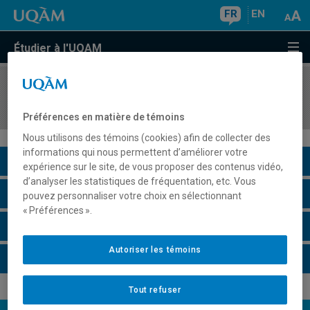
FR
EN
Étudier à l'UQAM
COURS
//
SCT5410
Métallogénie
Préférences en matière de témoins
Nous utilisons des témoins (cookies) afin de collecter des
informations qui nous permettent d’améliorer votre
Description du cours
expérience sur le site, de vous proposer des contenus vidéo,
d’analyser les statistiques de fréquentation, etc. Vous
Horaire - Été 2026
pouvez personnaliser votre choix en sélectionnant
« Préférences ».
Horaire - Automne 2026
Autoriser les témoins
Horaire - Hiver 2027
Tout refuser