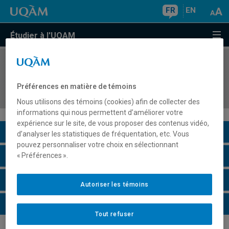
FR
EN
Étudier à l'UQAM
COURS
//
SCT8180
Étude critique de sujets choisis en sciences de la
Préférences en matière de témoins
Terre
Nous utilisons des témoins (cookies) afin de collecter des
informations qui nous permettent d’améliorer votre
expérience sur le site, de vous proposer des contenus vidéo,
Description du cours
d’analyser les statistiques de fréquentation, etc. Vous
pouvez personnaliser votre choix en sélectionnant
Horaire - Été 2026
« Préférences ».
Horaire - Automne 2026
Autoriser les témoins
Horaire - Hiver 2027
Tout refuser