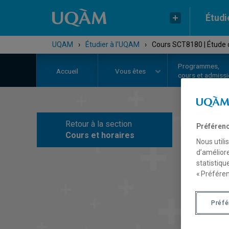
Étudi
UQAM
›
Étudier à l'UQAM
›
Cours SCT8180 | Étude cr
Programmes,
Accueil
Vous êtes
cours et admiss
Retour à la section
Préférenc
C
Cours et horaires
Nous utili
d’améliore
statistiqu
« Préféren
Préf