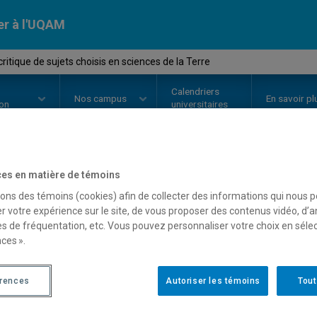
er à l'UQAM
itique de sujets choisis en sciences de la Terre
Calendriers
Nos
campus
En savoir pl
ion
universitaires
es en matière de témoins
OURS
//
SCT8180
-
Étude critique
sons des témoins (cookies) afin de collecter des informations qui nous 
sciences de la Terre
r votre expérience sur le site, de vous proposer des contenus vidéo, d’a
es de fréquentation, etc. Vous pouvez personnaliser votre choix en séle
ces ».
Description
Horaire - Été 2026
Horaire
érences
Autoriser les témoins
Tout