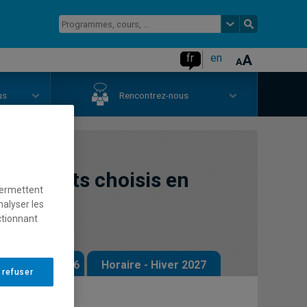
fr
en
us
Rencontrez-nous
 de sujets choisis en
permettent
nalyser les
ctionnant
 - Automne 2026
Horaire - Hiver 2027
 refuser