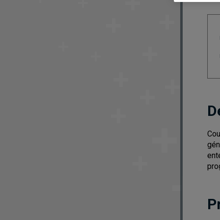
D
Cou
gén
ent
pro
P