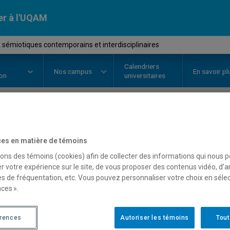
er à l'UQAM
sémiotiques contemporains et interdisciplinaires
Calendriers
Nos
campus
En savoir pl
ion
universitaires
OURS
//
SEM9600
-
Enjeux sémio
es en matière de témoins
et interdisciplinaires
sons des témoins (cookies) afin de collecter des informations qui nous 
r votre expérience sur le site, de vous proposer des contenus vidéo, d’a
es de fréquentation, etc. Vous pouvez personnaliser votre choix en séle
ces ».
Description
Horaire - Été 2026
Horaire
érences
Autoriser les témoins
Tout