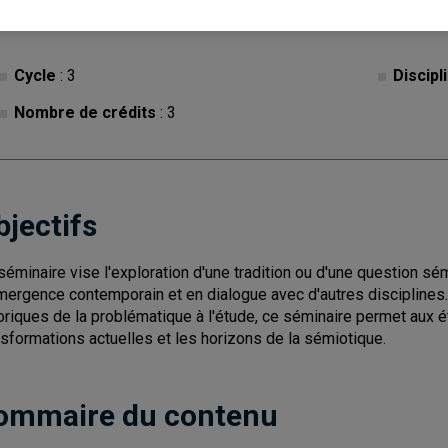
Cycle
: 3
Discipl
Nombre de crédits
: 3
bjectifs
séminaire vise l'exploration d'une tradition ou d'une question sé
mergence contemporain et en dialogue avec d'autres disciplines. 
oriques de la problématique à l'étude, ce séminaire permet aux é
nsformations actuelles et les horizons de la sémiotique.
ommaire du contenu