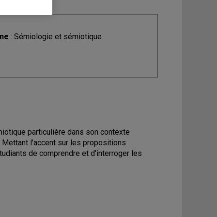
ine
: Sémiologie et sémiotique
miotique particulière dans son contexte
Mettant l'accent sur les propositions
tudiants de comprendre et d'interroger les