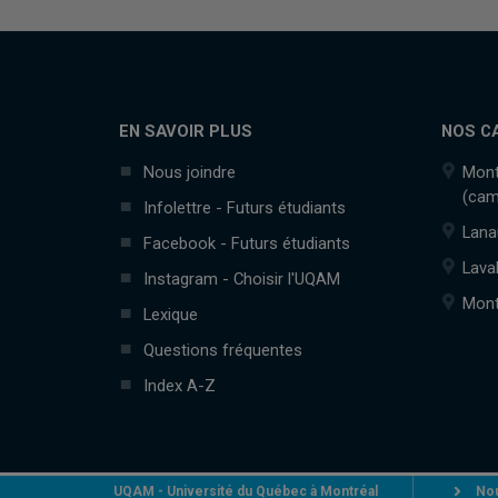
EN SAVOIR PLUS
NOS C
Nous joindre
Mont
(cam
Infolettre - Futurs étudiants
Lana
Facebook - Futurs étudiants
Lava
Instagram - Choisir l'UQAM
Mont
Lexique
Questions fréquentes
Index A-Z
UQAM - Université du Québec à Montréal
Nou