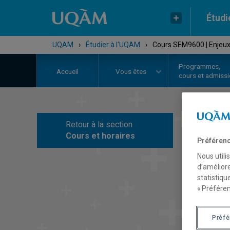
Étudi
UQAM
›
Étudier à l'UQAM
›
Cours SEM9600 | Enjeux 
Programmes,
Accueil
Vous êtes
cours et admiss
Retour à la section
C
Cours et horaires
Préférenc
Nous utili
d’améliore
statistiqu
« Préféren
Préf