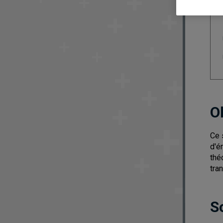
O
Ce 
d'é
thé
tra
S