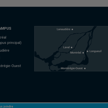
AMPUS
réal
pus principal)
udière
l
érégie-Ouest
s joindre