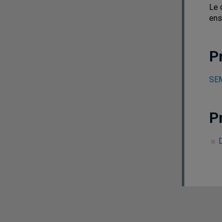
Le 
ens
P
SEM
P