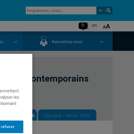
fr
en
us
Rencontrez-nous
tiques contemporains
permettent
nalyser les
ctionnant
 - Automne 2026
Horaire - Hiver 2027
 refuser