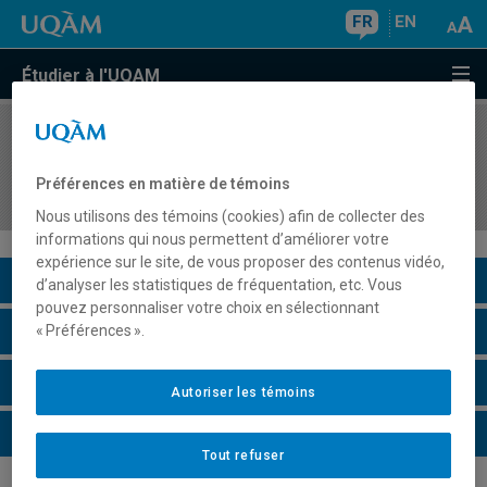
FR
EN
Étudier à l'UQAM
COURS
//
SEX2140
Planification d'interventions sexologiques à
Préférences en matière de témoins
visée éducative, préventive et promotionnelle I
Nous utilisons des témoins (cookies) afin de collecter des
informations qui nous permettent d’améliorer votre
expérience sur le site, de vous proposer des contenus vidéo,
Description du cours
d’analyser les statistiques de fréquentation, etc. Vous
pouvez personnaliser votre choix en sélectionnant
Horaire - Été 2026
« Préférences ».
Horaire - Automne 2026
Autoriser les témoins
Horaire - Hiver 2027
Tout refuser