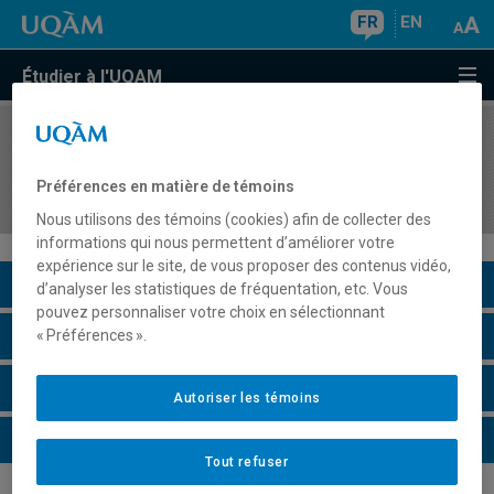
FR
EN
Étudier à l'UQAM
COURS
//
SEX2246
Éducation à la sexualité, prévention et promotion
Préférences en matière de témoins
de la santé sexuelle en milieu scolaire
Nous utilisons des témoins (cookies) afin de collecter des
informations qui nous permettent d’améliorer votre
expérience sur le site, de vous proposer des contenus vidéo,
Description du cours
d’analyser les statistiques de fréquentation, etc. Vous
pouvez personnaliser votre choix en sélectionnant
Horaire - Été 2026
« Préférences ».
Horaire - Automne 2026
Autoriser les témoins
Horaire - Hiver 2027
Tout refuser