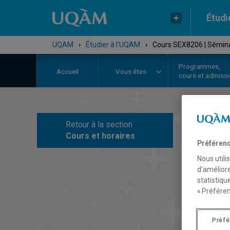
Étudi
UQAM
›
Étudier à l'UQAM
›
Cours SEX8206 | Séminai
Programmes,
Accueil
Vous êtes
cours et admiss
Retour à la section
C
Cours et horaires
Préférenc
Nous utili
d’améliore
statistiqu
« Préféren
Préf