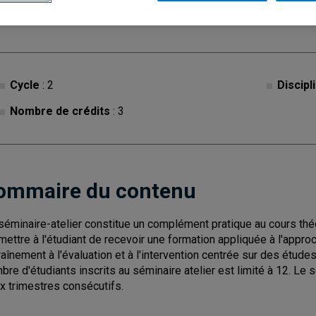
Cycle
: 2
Discipl
Nombre de crédits
: 3
ommaire du contenu
séminaire-atelier constitue un complément pratique au cours théo
mettre à l'étudiant de recevoir une formation appliquée à l'appr
raînement à l'évaluation et à l'intervention centrée sur des étu
bre d'étudiants inscrits au séminaire atelier est limité à 12. Le
x trimestres consécutifs.