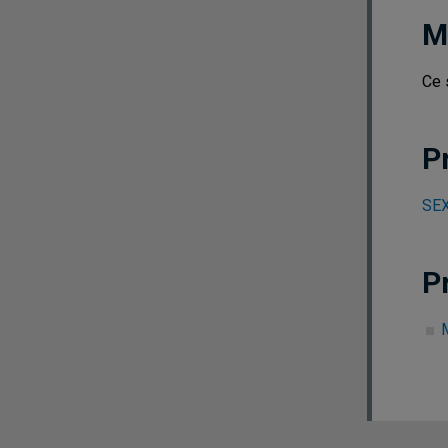
M
Ce 
P
SEX
P