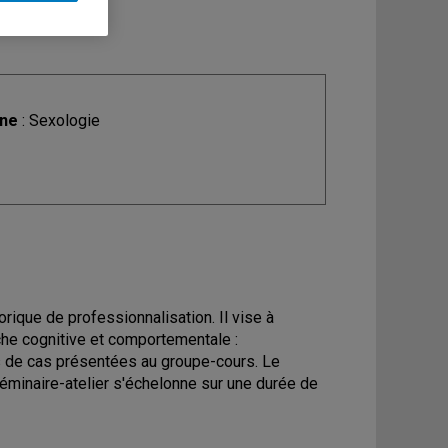
ine
: Sexologie
rique de professionnalisation. Il vise à
oche cognitive et comportementale :
des de cas présentées au groupe-cours. Le
 séminaire-atelier s'échelonne sur une durée de