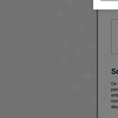
S
Ce 
per
ent
nom
deu