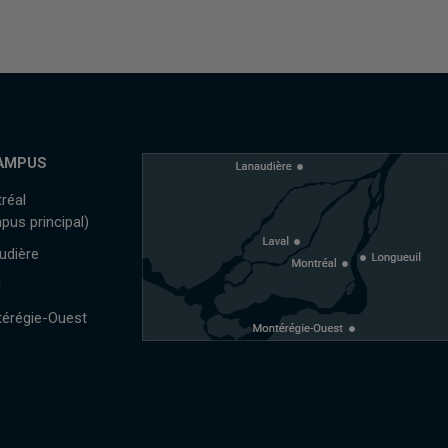
AMPUS
réal
pus principal)
udière
l
érégie-Ouest