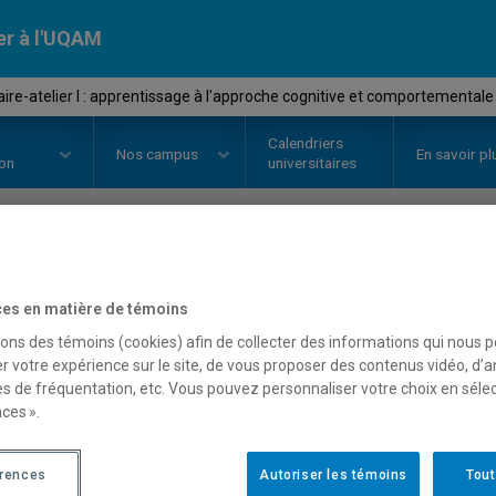
er à l'UQAM
re-atelier I : apprentissage à l'approche cognitive et comportementale
Calendriers
Nos
campus
En savoir pl
ion
universitaires
OURS
//
SEX8206
-
Séminaire-atel
es en matière de témoins
l'approche cognitive et
sons des témoins (cookies) afin de collecter des informations qui nous 
r votre expérience sur le site, de vous proposer des contenus vidéo, d’a
thérapie sexuelle
es de fréquentation, etc. Vous pouvez personnaliser votre choix en séle
ces ».
érences
Autoriser les témoins
Tout
Description
Horaire - Été 2026
Horaire