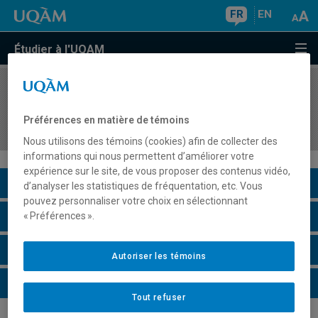
FR
EN
Étudier à l'UQAM
COURS
//
SEX8221
Approche systémique de diagnostic et de
Préférences en matière de témoins
traitement des troubles sexuels
Nous utilisons des témoins (cookies) afin de collecter des
informations qui nous permettent d’améliorer votre
expérience sur le site, de vous proposer des contenus vidéo,
Description du cours
d’analyser les statistiques de fréquentation, etc. Vous
pouvez personnaliser votre choix en sélectionnant
Horaire - Été 2026
« Préférences ».
Horaire - Automne 2026
Autoriser les témoins
Horaire - Hiver 2027
Tout refuser