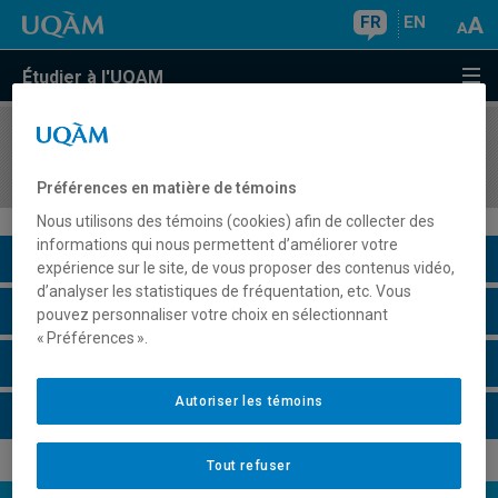
FR
EN
Étudier à l'UQAM
COURS
//
SEX8344
Stage clinique en sexologie IIb
Préférences en matière de témoins
Nous utilisons des témoins (cookies) afin de collecter des
informations qui nous permettent d’améliorer votre
Description du cours
expérience sur le site, de vous proposer des contenus vidéo,
d’analyser les statistiques de fréquentation, etc. Vous
Horaire - Été 2026
pouvez personnaliser votre choix en sélectionnant
« Préférences ».
Horaire - Automne 2026
Autoriser les témoins
Horaire - Hiver 2027
Tout refuser