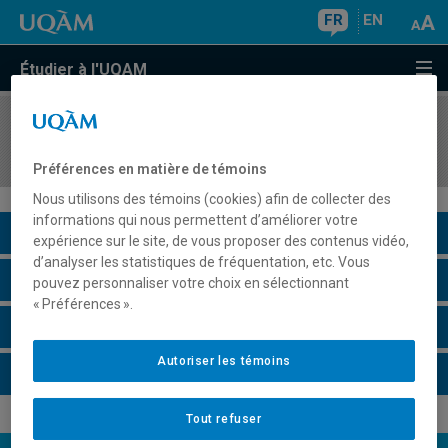
FR
EN
Étudier à l'UQAM
COURS
//
SEX8415
Séminaire de recherche sexologique
Préférences en matière de témoins
Nous utilisons des témoins (cookies) afin de collecter des
informations qui nous permettent d’améliorer votre
Description du cours
expérience sur le site, de vous proposer des contenus vidéo,
d’analyser les statistiques de fréquentation, etc. Vous
Horaire - Été 2026
pouvez personnaliser votre choix en sélectionnant
« Préférences ».
Horaire - Automne 2026
Autoriser les témoins
Horaire - Hiver 2027
Tout refuser