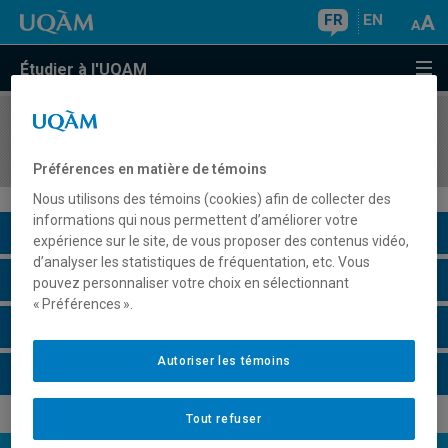
FR
EN
Étudier à l'UQAM
COURS
//
SOC2061
Sociologie de la culture
Préférences en matière de témoins
Nous utilisons des témoins (cookies) afin de collecter des
informations qui nous permettent d’améliorer votre
Description du cours
expérience sur le site, de vous proposer des contenus vidéo,
d’analyser les statistiques de fréquentation, etc. Vous
Horaire - Été 2026
pouvez personnaliser votre choix en sélectionnant
« Préférences ».
Horaire - Automne 2026
Autoriser les témoins
Horaire - Hiver 2027
Tout refuser