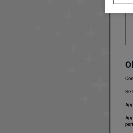
O
Com
Se 
App
App
part