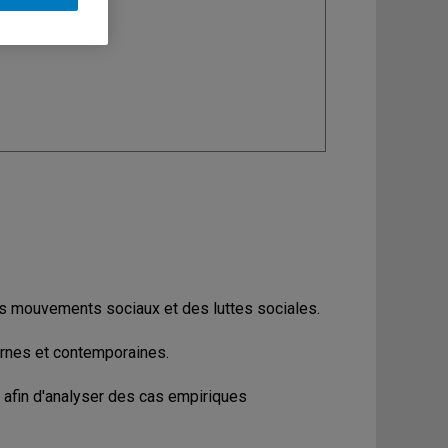
ine
: Sociologie
des mouvements sociaux et des luttes sociales.
rnes et contemporaines.
 afin d'analyser des cas empiriques