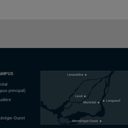
AMPUS
réal
pus principal)
udière
l
érégie-Ouest