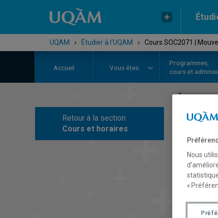
Étudi
UQAM
›
Étudier à l'UQAM
›
Cours SOC2071 | Mouve
Programmes,
Accueil
Vous êtes
cours et admiss
Retour à la section
C
Cours et horaires
Préférenc
Nous utili
d’améliore
statistiqu
« Préféren
Préf