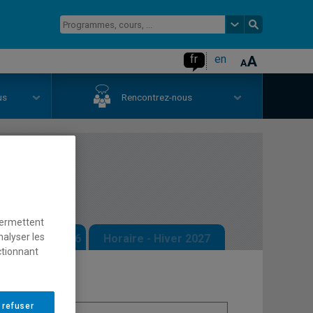
fr
en
us
Rencontrez-nous
sociaux
permettent
nalyser les
 - Automne 2026
Horaire - Hiver 2027
ctionnant
 refuser