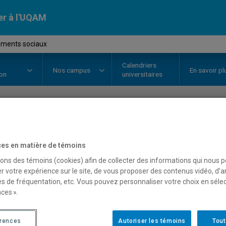
er à l'UQAM
ments sociaux
Calendriers
Nos
campus
En savoir pl
ion
universitaires
OURS
//
SOC2071
-
Mouvements 
es en matière de témoins
sons des témoins (cookies) afin de collecter des informations qui nous 
r votre expérience sur le site, de vous proposer des contenus vidéo, d’a
Description
Horaire - Été 2026
Horaire
es de fréquentation, etc. Vous pouvez personnaliser votre choix en séle
ces ».
érences
Autoriser les témoins
Tout