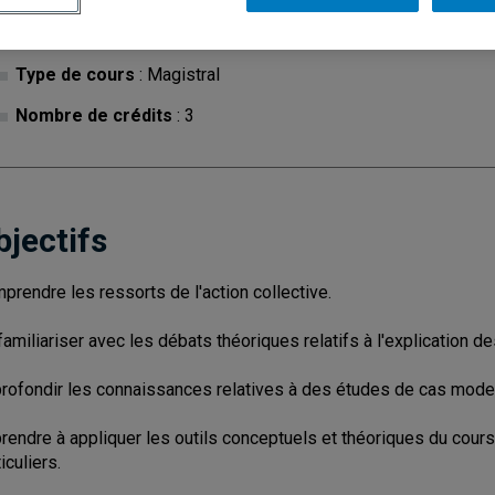
Cycle
: 1
Discipl
Type de cours
: Magistral
Nombre de crédits
: 3
bjectifs
prendre les ressorts de l'action collective.
familiariser avec les débats théoriques relatifs à l'explication 
rofondir les connaissances relatives à des études de cas mode
rendre à appliquer les outils conceptuels et théoriques du cours
iculiers.