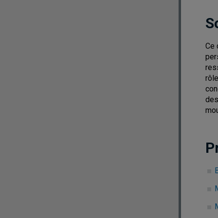
S
Ce 
per
res
rôl
con
des
mou
P