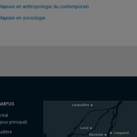
Majeure en anthropologie du contemporain
Majeure en sociologie
AMPUS
réal
pus principal)
udière