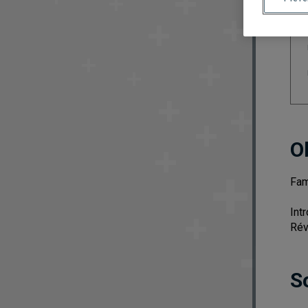
O
Fam
Int
Rév
S