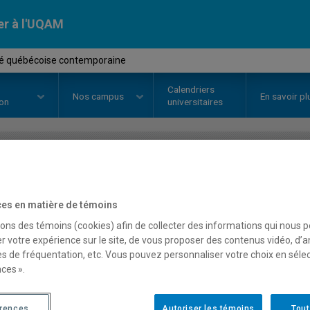
er à l'UQAM
té québécoise contemporaine
Calendriers
Nos
campus
En savoir pl
ion
universitaires
OURS
//
SOC2412
-
Société québ
es en matière de témoins
sons des témoins (cookies) afin de collecter des informations qui nous 
Description
Horaire - Été 2026
Horaire
r votre expérience sur le site, de vous proposer des contenus vidéo, d’a
es de fréquentation, etc. Vous pouvez personnaliser votre choix en séle
ces ».
érences
Autoriser les témoins
Tout