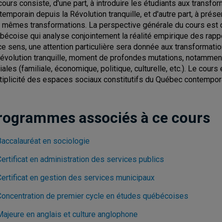
cours consiste, d'une part, à introduire les étudiants aux transf
temporain depuis la Révolution tranquille, et d'autre part, à prés
 mêmes transformations. La perspective générale du cours est ce
bécoise qui analyse conjointement la réalité empirique des rapp
ce sens, une attention particulière sera donnée aux transformat
Révolution tranquille, moment de profondes mutations, notamment
iales (familiale, économique, politique, culturelle, etc.). Le cours
tiplicité des espaces sociaux constitutifs du Québec contempor
rogrammes associés à ce cours
Baccalauréat en sociologie
ertificat en administration des services publics
Certificat en gestion des services municipaux
Concentration de premier cycle en études québécoises
Majeure en anglais et culture anglophone