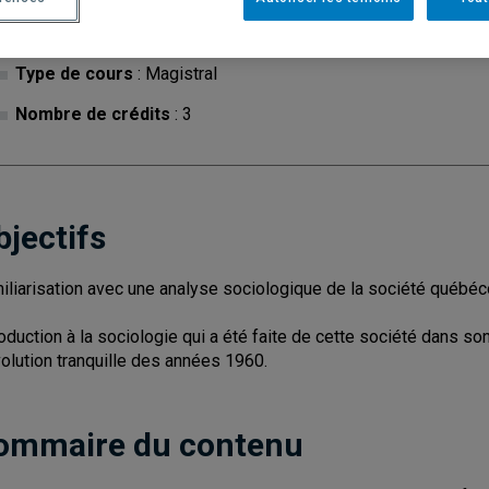
Cycle
: 1
Discipl
Type de cours
: Magistral
Nombre de crédits
: 3
bjectifs
iliarisation avec une analyse sociologique de la société québé
roduction à la sociologie qui a été faite de cette société dans son
olution tranquille des années 1960.
ommaire du contenu