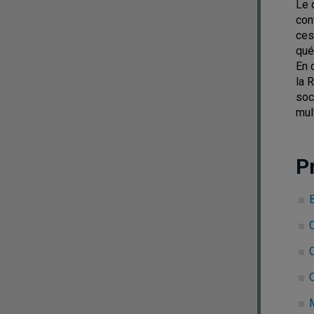
Le 
con
ces
qué
En 
la 
soc
mul
P
C