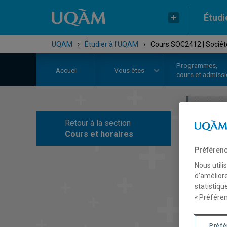
Étudi
UQAM
›
Étudier à l'UQAM
›
Cours SOC2412 | Socié
Programmes,
Accueil
Vous êtes
cours et admiss
Retour à la section
C
Cours et horaires
Préférenc
Nous utili
d’améliore
statistiqu
« Préféren
Préf