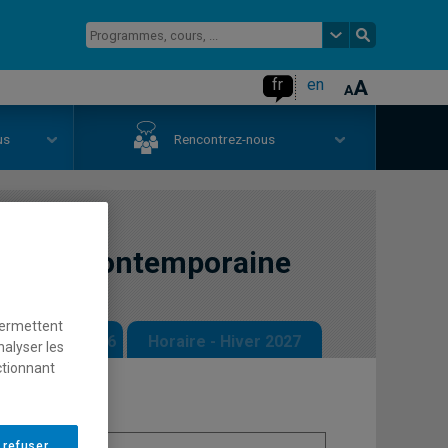
fr
en
us
Rencontrez-nous
écoise contemporaine
permettent
 - Automne 2026
Horaire - Hiver 2027
nalyser les
ctionnant
 refuser