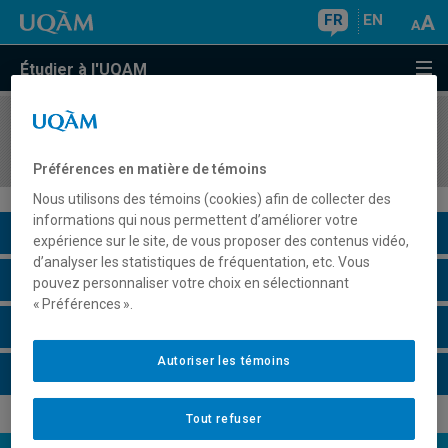
FR
EN
Étudier à l'UQAM
COURS
//
SOC6231
Sociologie du racisme
Préférences en matière de témoins
Nous utilisons des témoins (cookies) afin de collecter des
informations qui nous permettent d’améliorer votre
Description du cours
expérience sur le site, de vous proposer des contenus vidéo,
d’analyser les statistiques de fréquentation, etc. Vous
Horaire - Été 2026
pouvez personnaliser votre choix en sélectionnant
« Préférences ».
Horaire - Automne 2026
Autoriser les témoins
Horaire - Hiver 2027
Tout refuser