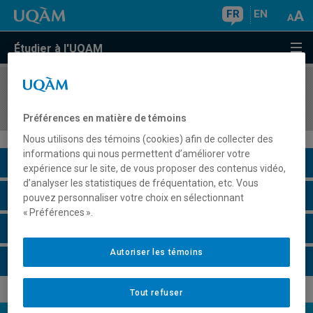
FR
EN
Étudier à l'UQAM
COURS
//
SOC8950
Projet de mémoire
Préférences en matière de témoins
Nous utilisons des témoins (cookies) afin de collecter des
informations qui nous permettent d’améliorer votre
Description du cours
expérience sur le site, de vous proposer des contenus vidéo,
d’analyser les statistiques de fréquentation, etc. Vous
Horaire - Été 2026
pouvez personnaliser votre choix en sélectionnant
« Préférences ».
Horaire - Automne 2026
Autoriser les témoins
Horaire - Hiver 2027
Tout refuser