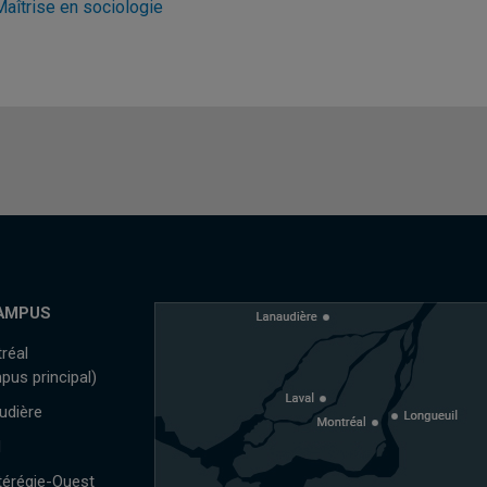
Maîtrise en sociologie
AMPUS
réal
pus principal)
udière
l
érégie-Ouest