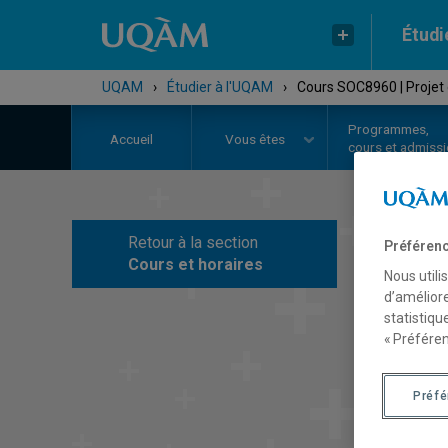
Étudi
UQAM
›
Étudier à l'UQAM
›
Cours SOC8960 | Projet
Programmes,
Accueil
Vous êtes
cours et admiss
Retour à la section
Préférenc
C
Cours et horaires
Nous utili
d’améliore
statistiqu
« Préféren
Préf