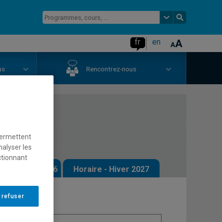
fr
en
us
Rencontrez-nous
ge
permettent
nalyser les
ctionnant
 - Automne 2026
Horaire - Hiver 2027
 refuser