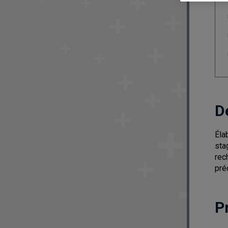
D
Éla
sta
rec
pré
P