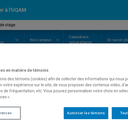
er à l'UQAM
 de stage
Calendriers
Nos
campus
En savoir pl
ion
universitaires
es en matière de témoins
OURS
//
SOC8960
-
Projet de sta
sons des témoins (cookies) afin de collecter des informations qui nous 
r votre expérience sur le site, de vous proposer des contenus vidéo, d’a
es de fréquentation, etc. Vous pouvez personnaliser votre choix en séle
ces ».
Description
Horaire - Été 2026
Horaire
érences
Autoriser les témoins
Tout