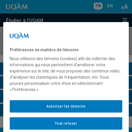
FR
EN
Étudier à l'UQAM
COURS
//
STT2120
Régression
Préférences en matière de témoins
Nous utilisons des témoins (cookies) afin de collecter des
informations qui nous permettent d’améliorer votre
Description du cours
expérience sur le site, de vous proposer des contenus vidéo,
d’analyser les statistiques de fréquentation, etc. Vous
Horaire - Été 2026
pouvez personnaliser votre choix en sélectionnant
« Préférences ».
Horaire - Automne 2026
Autoriser les témoins
Horaire - Hiver 2027
Tout refuser