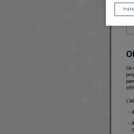
Préf
O
Ce 
pro
per
off
L'é
ê