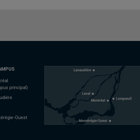
AMPUS
réal
pus principal)
udière
l
érégie-Ouest