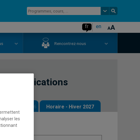
fr
en
us
Rencontrez-nous
communications
 - Automne 2026
Horaire - Hiver 2027
permettent
nalyser les
ctionnant