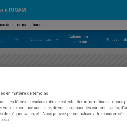
er à l'UQAM
mes de communications
Calendriers
Nos
campus
En savoir pl
ion
universitaires
OURS
//
TEL5240
-
Systèmes de 
es en matière de témoins
Description
Horaire - Été 2026
Horaire
sons des témoins (cookies) afin de collecter des informations qui nous 
r votre expérience sur le site, de vous proposer des contenus vidéo, d’a
es de fréquentation, etc. Vous pouvez personnaliser votre choix en séle
ces ».