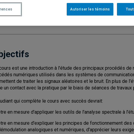
Cycle
: 1
Discipl
érences
Autoriser les témoins
Tout
Nombre de crédits
: 3
bjectifs
cours est une introduction à l'étude des principaux procédés de
cédés numériques utilisés dans les systèmes de communication. Il
mettent de traiter les signaux aléatoires et le bruit. En plus de l
re un contact avec la pratique par le biais de séances de travaux 
tudiant qui complète le cours avec succès devrait:
tre en mesure d'appliquer les outils de l'analyse spectrale à l'
être en mesure d'expliquer les principes de fonctionnement des 
démodulation analogiques et numériques, d'apprécier leurs exig