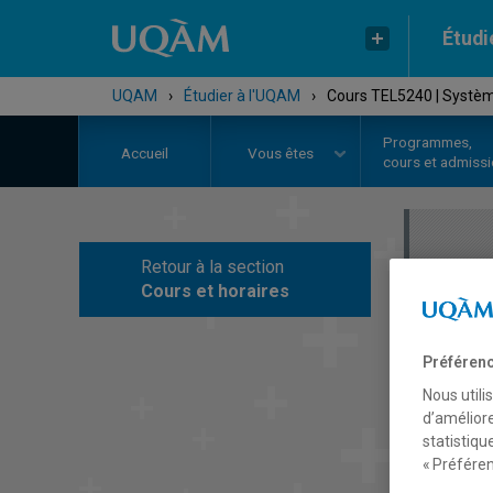
Étudi
UQAM
›
Étudier à l'UQAM
›
Cours TEL5240 | Systè
Programmes,
Accueil
Vous êtes
cours et admiss
Retour à la section
C
Cours et horaires
Préférenc
Nous utili
d’améliore
statistiqu
« Préféren