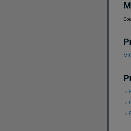
M
Cou
P
MIC
P