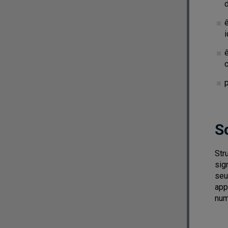
d
ê
i
c
S
Str
sig
seu
app
num